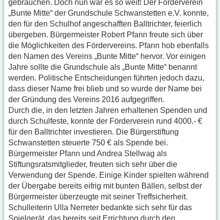
gebrauchen. Doch nun war es so weit! Der Förderverein
„Bunte Mitte“ der Grundschule Schwanstetten e.V. konnte,
den für den Schulhof angeschafften Balltrichter, feierlich
übergeben. Bürgermeister Robert Pfann freute sich über
die Möglichkeiten des Fördervereins. Pfann hob ebenfalls
den Namen des Vereins „Bunte Mitte“ hervor. Vor einigen
Jahre sollte die Grundschule als „Bunte Mitte“ benannt
werden. Politische Entscheidungen führten jedoch dazu,
dass dieser Name frei blieb und so wurde der Name bei
der Gründung des Vereins 2016 aufgegriffen.
Durch die, in den letzten Jahren erhaltenen Spenden und
durch Schulfeste, konnte der Förderverein rund 4000.- €
für den Balltrichter investieren. Die Bürgerstiftung
Schwanstetten steuerte 750 € als Spende bei.
Bürgermeister Pfann und Andrea Stellwag als
Stiftungsratsmitglieder, freuten sich sehr über die
Verwendung der Spende. Einige Kinder spielten während
der Übergabe bereits eifrig mit bunten Bällen, selbst der
Bürgermeister überzeugte mit seiner Treffsicherheit.
Schulleiterin Ulla Nerreter bedankte sich sehr für das
Spielgerät, das bereits seit Errichtung durch den