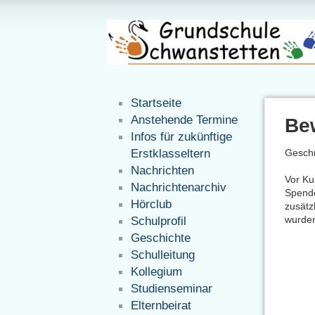
Startseite
Anstehende Termine
Be
Infos für zukünftige
Erstklasseltern
Geschr
Nachrichten
Vor Ku
Nachrichtenarchiv
Spende
Hörclub
zusätz
Schulprofil
wurden
Geschichte
Schulleitung
Kollegium
Studienseminar
Elternbeirat